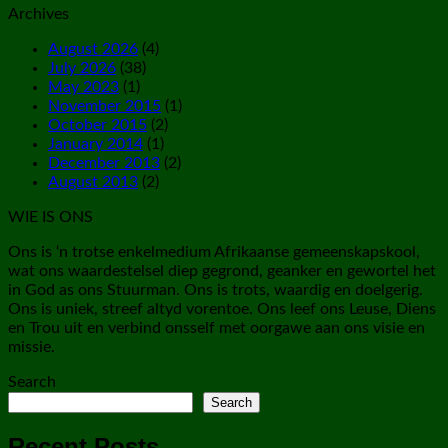
Archives
August 2026
(4)
July 2026
(38)
May 2023
(1)
November 2015
(1)
October 2015
(2)
January 2014
(1)
December 2013
(2)
August 2013
(2)
WIE IS ONS
Ons is ‘n trotse enkelmedium Afrikaanse gemeenskapskool,
wat ons waardestelsel diep gegrond, geanker en gewortel het
in God as ons Stuurman. Ons is trots, waardig en doelgerig.
Ons is uniek, streef altyd vorentoe. Ons leef ons Leuse, Diens
en Trou uit en verbind onsself met oorgawe aan ons visie en
missie.
Search
Search
Recent Posts