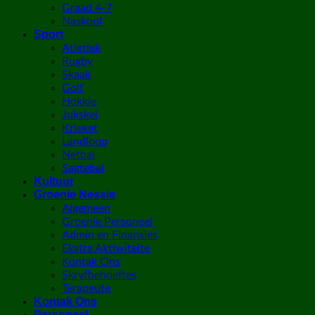
Graad 4-7
Naskool
Sport
Atletiek
Rugby
Skaak
Golf
Hokkie
Jukskei
Krieket
Landloop
Netbal
Sagtebal
Kultuur
Groenie Nessie
Algemeen
Groenie Personeel
Admin en Finansies
Ekstra Aktiwiteite
Kontak Ons
Skryfbehoeftes
Terapeute
Kontak Ons
Personeel