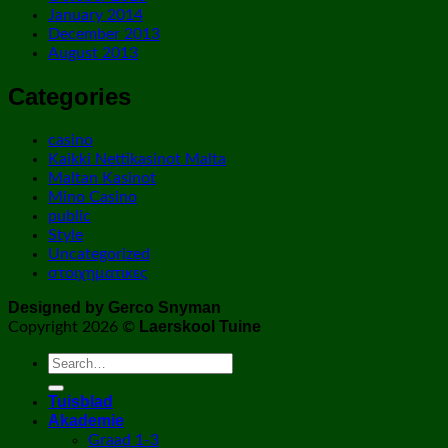
January 2014
December 2013
August 2013
Categories
casino
Kaikki Nettikasinot Malta
Maltan Kasinot
Mino Casino
public
Style
Uncategorized
στοιχηματικες
Designed by Gerco Snyman
Laerskool Tuine
Copyright 2026 ©
Tuisblad
Akademie
Graad 1-3