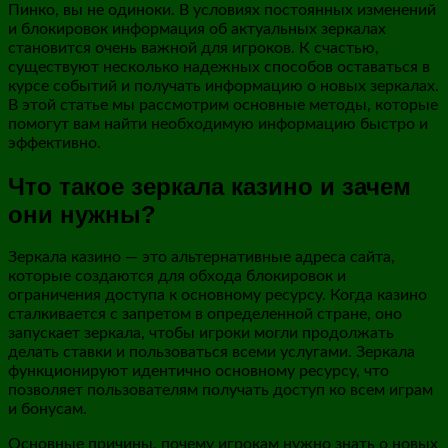
Пинко, вы не одиноки. В условиях постоянных изменений
и блокировок информация об актуальных зеркалах
становится очень важной для игроков. К счастью,
существуют несколько надежных способов оставаться в
курсе событий и получать информацию о новых зеркалах.
В этой статье мы рассмотрим основные методы, которые
помогут вам найти необходимую информацию быстро и
эффективно.
Что такое зеркала казино и зачем
они нужны?
Зеркала казино — это альтернативные адреса сайта,
которые создаются для обхода блокировок и
ограничения доступа к основному ресурсу. Когда казино
сталкивается с запретом в определенной стране, оно
запускает зеркала, чтобы игроки могли продолжать
делать ставки и пользоваться всеми услугами. Зеркала
функционируют идентично основному ресурсу, что
позволяет пользователям получать доступ ко всем играм
и бонусам.
Основные причины, почему игрокам нужно знать о новых