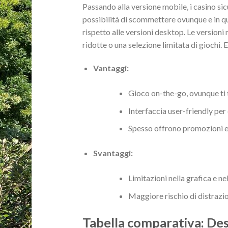
Passando alla versione mobile, i casino s
possibilità di scommettere ovunque e in qu
rispetto alle versioni desktop. Le versio
ridotte o una selezione limitata di giochi.
Vantaggi:
Gioco on-the-go, ovunque ti t
Interfaccia user-friendly per 
Spesso offrono promozioni e
Svantaggi:
Limitazioni nella grafica e ne
Maggiore rischio di distrazio
Tabella comparativa: Des