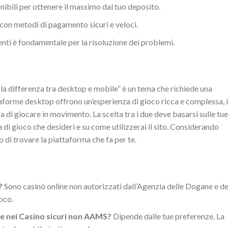
nibili per ottenere il massimo dal tuo deposito.
 con metodi di pagamento sicuri e veloci.
nti è fondamentale per la risoluzione dei problemi.
 la differenza tra desktop e mobile” è un tema che richiede una
aforme desktop offrono un’esperienza di gioco ricca e complessa, i
a di giocare in movimento. La scelta tra i due deve basarsi sulle tue
a di gioco che desideri e su come utilizzerai il sito. Considerando
do di trovare la piattaforma che fa per te.
?
Sono casinò online non autorizzati dall’Agenzia delle Dogane e de
oco.
e nei Casino sicuri non AAMS?
Dipende dalle tue preferenze. La