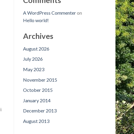
Comments
A WordPress Commenter
on
Hello world!
Archives
August 2026
July 2026
May 2023
November 2015
October 2015
January 2014
i
December 2013
August 2013