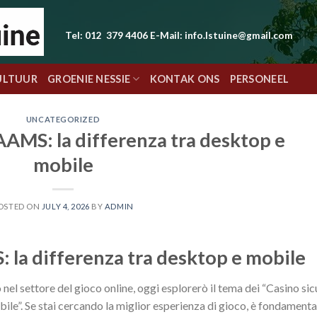
Tel: 012 379 4406 E-Mail: info.lstuine@gmail.com
ULTUUR
GROENIE NESSIE
KONTAK ONS
PERSONEEL
UNCATEGORIZED
AAMS: la differenza tra desktop e
mobile
OSTED ON
JULY 4, 2026
BY
ADMIN
 la differenza tra desktop e mobile
l settore del gioco online, oggi esplorerò il tema dei “Casino sic
le”. Se stai cercando la miglior esperienza di gioco, è fondamenta