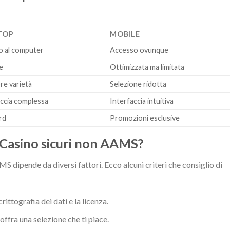
TOP
MOBILE
to al computer
Accesso ovunque
e
Ottimizzata ma limitata
re varietà
Selezione ridotta
accia complessa
Interfaccia intuitiva
rd
Promozioni esclusive
i Casino sicuri non AAMS?
MS dipende da diversi fattori. Ecco alcuni criteri che consiglio di
rittografia dei dati e la licenza.
 offra una selezione che ti piace.