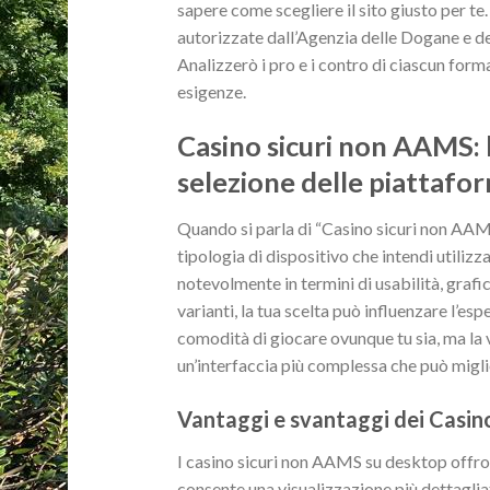
sapere come scegliere il sito giusto per t
autorizzate dall’Agenzia delle Dogane e d
Analizzerò i pro e i contro di ciascun forma
esigenze.
Casino sicuri non AAMS: 
selezione delle piattafo
Quando si parla di “Casino sicuri non AAMS
tipologia di dispositivo che intendi utiliz
notevolmente in termini di usabilità, graf
varianti, la tua scelta può influenzare l’espe
comodità di giocare ovunque tu sia, ma la 
un’interfaccia più complessa che può migli
Vantaggi e svantaggi dei Casin
I casino sicuri non AAMS su desktop offro
consente una visualizzazione più dettagli