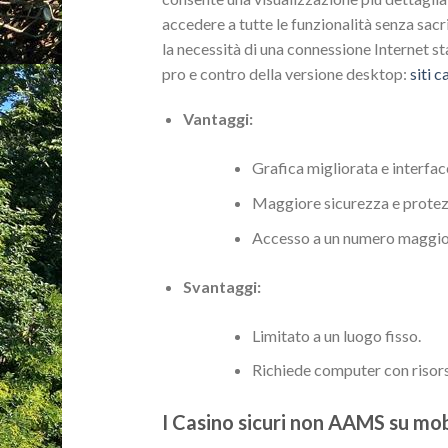
accedere a tutte le funzionalità senza sacri
la necessità di una connessione Internet stab
pro e contro della versione desktop:
siti 
Vantaggi:
Grafica migliorata e interfa
Maggiore sicurezza e protezi
Accesso a un numero maggiore
Svantaggi:
Limitato a un luogo fisso.
Richiede computer con risor
I Casino sicuri non AAMS su mobi