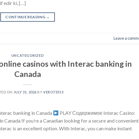
f edir ki, […]
CONTINUE READING
→
Leave a comm
UNCATEGORIZED
online casinos with Interac banking in
Canada
TED ON
JULY 31, 2026
BY
VERO73313
 Interac banking in Canada
PLAY Содержимое Interac Casino:
in Canada If you’re a Canadian looking for a secure and convenient
nterac is an excellent option. With Interac, you can make instant