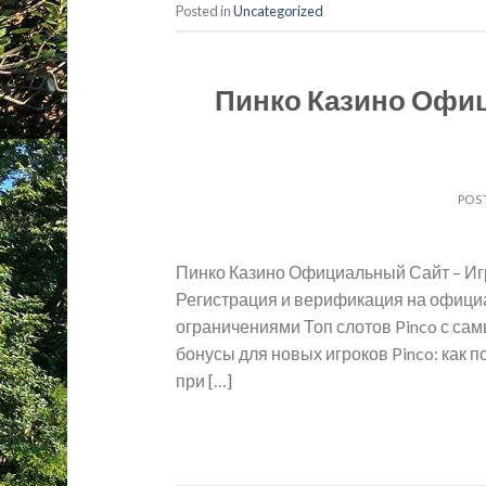
Posted in
Uncategorized
Пинко Казино Офиц
POS
Пинко Казино Официальный Сайт – Игр
Регистрация и верификация на официал
ограничениями Топ слотов Pinco с с
бонусы для новых игроков Pinco: как п
при […]