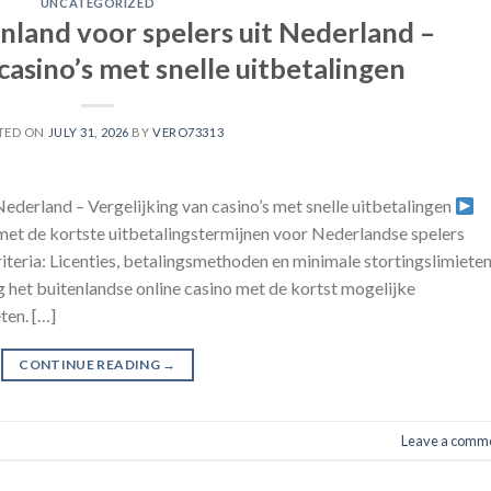
UNCATEGORIZED
enland voor spelers uit Nederland –
casino’s met snelle uitbetalingen
TED ON
JULY 31, 2026
BY
VERO73313
Nederland – Vergelijking van casino’s met snelle uitbetalingen
 de kortste uitbetalingstermijnen voor Nederlandse spelers
iteria: Licenties, betalingsmethoden en minimale stortingslimiete
g het buitenlandse online casino met de kortst mogelijke
ten. […]
CONTINUE READING
→
Leave a comm