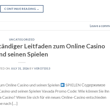
CONTINUE READING
→
Leave a comm
UNCATEGORIZED
tändiger Leitfaden zum Online Casino
nd seinen Spielen
TED ON
JULY 31, 2026
BY
VERO73313
zum Online Casino und seinen Spielen
SPIELEN Содержимое
Casino und seinen Spielen Vavada Promo Code: Wie können Sie ihn
a Casino? Wenn Sie sich für ein neues Online-Casino entschieden
he nach […]