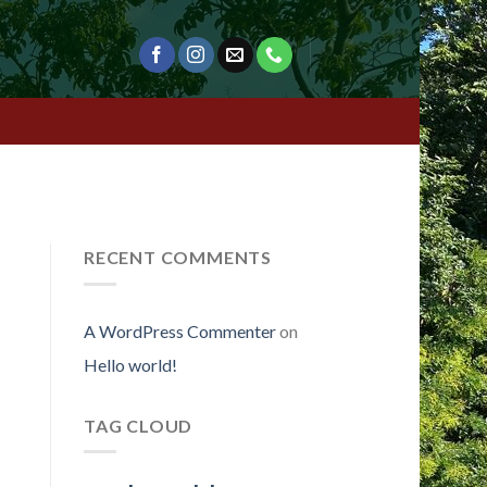
RECENT COMMENTS
A WordPress Commenter
on
Hello world!
TAG CLOUD