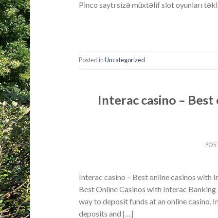
Pinco saytı sizə müxtəlif slot oyunları təkli
Posted in
Uncategorized
Interac casino – Best 
POS
Interac casino – Best online casinos with
Best Online Casinos with Interac Banking 
way to deposit funds at an online casino, I
deposits and […]