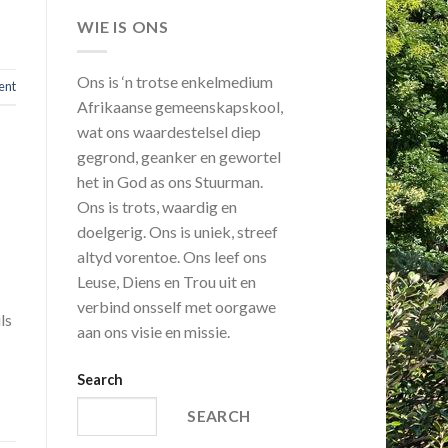
WIE IS ONS
Ons is ‘n trotse enkelmedium
ent
Afrikaanse gemeenskapskool,
wat ons waardestelsel diep
gegrond, geanker en gewortel
het in God as ons Stuurman.
Ons is trots, waardig en
doelgerig. Ons is uniek, streef
altyd vorentoe. Ons leef ons
Leuse, Diens en Trou uit en
verbind onsself met oorgawe
ls
aan ons visie en missie.
Search
SEARCH