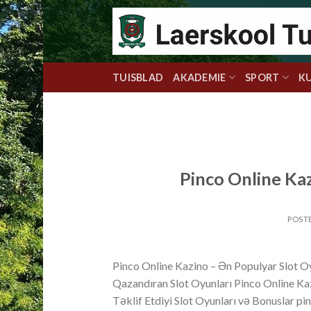
Skip
to
content
TUISBLAD
AKADEMIE
SPORT
K
Pinco Online Ka
POST
Pinco Online Kazino – Ən Populyar Slot O
Qazandıran Slot Oyunları Pinco Online 
Təklif Etdiyi Slot Oyunları və Bonuslar pin