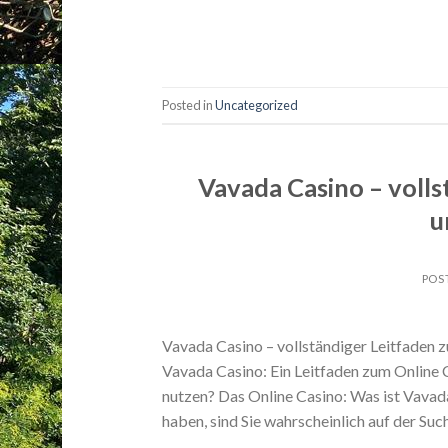
Posted in
Uncategorized
Vavada Casino – volls
u
POS
Vavada Casino – vollständiger Leitfaden 
Vavada Casino: Ein Leitfaden zum Online 
nutzen? Das Online Casino: Was ist Vavad
haben, sind Sie wahrscheinlich auf der Suc